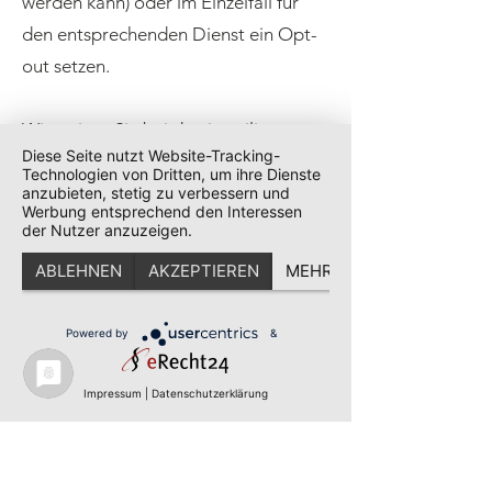
werden kann) oder im Einzelfall für
den entsprechenden Dienst ein Opt-
out setzen.
Wir weisen Sie bei den jeweiligen
Diese Seite nutzt Website-Tracking-
Diensten innerhalb der
Technologien von Dritten, um ihre Dienste
Datenschutzerklärung darauf hin, auf
anzubieten, stetig zu verbessern und
Werbung entsprechend den Interessen
welcher Rechtsgrundlage diese Daten
der Nutzer anzuzeigen.
verarbeitet werden.
ABLEHNEN
AKZEPTIEREN
MEHR
Cookie-Einstellungen ändern
Powered by
&
8. Cookie-Banner
Impressum
|
Datenschutzerklärung
Zur Einholung der Einwilligungen für
die von uns eingesetzten Cookies,