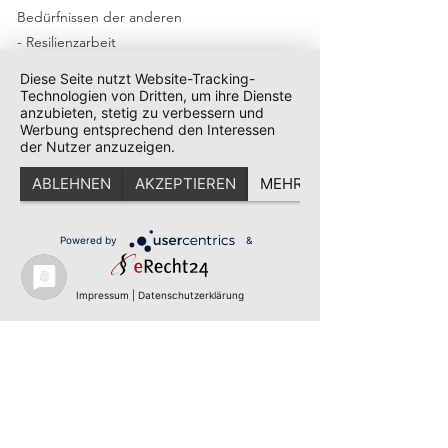
Bedürfnissen der anderen
- Resilienzarbeit
Diese Seite nutzt Website-Tracking-
Physical Health:
Technologien von Dritten, um ihre Dienste
anzubieten, stetig zu verbessern und
Werbung entsprechend den Interessen
- Zurzeit gebe ich Fitness- sowie
der Nutzer anzuzeigen.
Gesundheitskurse in bestimmten Lokationen
ABLEHNEN
AKZEPTIEREN
MEHR
- Coming Soon: Personaltraining /
Fitnesstraining
Powered by
&
Impressum
|
Datenschutzerklärung
LASS UNS GERNE KENNENLERNEN
Für die Kontaktaufnahme erreichst du
mich mobil oder
per
E-Mail an
info@tessa-pure.de